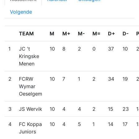
Volgende
TEAM
M
M+
M-
M=
D+
D-
1
JC 't
10
8
2
0
37
10
Kringske
Menen
2
FCRW
10
7
1
2
34
19
Wymar
Oeselgem
3
JS Wervik
10
4
4
2
15
23
1
4
FC Koppa
10
4
5
1
14
17
1
Juniors