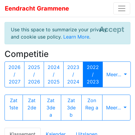
Eendracht Grammene
Accept
Use this space to summarize your privacy
and cookie use policy.
Learn More
.
Competitie
2026
2025
2024
2023
2022
/
/
/
/
/
Meer...
2027
2026
2025
2024
2023
Zat
Zat
Zat
Zat
Zon
1ste
2de
3de
3de
Reg a
Meer...
a
b
Klassement
Kalender
Uitslagen