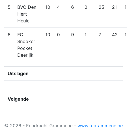
5
BVC Den
10
4
6
0
25
21
1
Hert
Heule
6
FC
10
0
9
1
7
42
1
Snooker
Pocket
Deerlijk
Uitslagen
Volgende
© 2026 - Eendracht Grammene -
www.fcgrammene.be