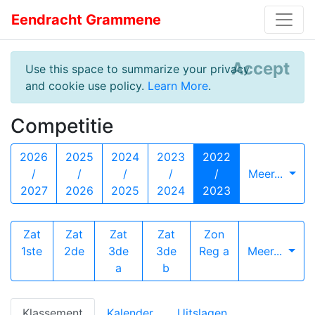
Eendracht Grammene
Accept
Use this space to summarize your privacy
and cookie use policy.
Learn More
.
Competitie
2026
2025
2024
2023
2022
/
/
/
/
/
Meer...
2027
2026
2025
2024
2023
Zat
Zat
Zat
Zat
Zon
1ste
2de
3de
3de
Reg a
Meer...
a
b
Klassement
Kalender
Uitslagen