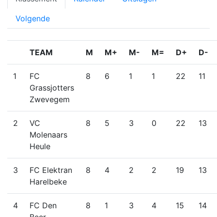
Volgende
TEAM
M
M+
M-
M=
D+
D-
1
FC
8
6
1
1
22
11
Grassjotters
Zwevegem
2
VC
8
5
3
0
22
13
Molenaars
Heule
3
FC Elektran
8
4
2
2
19
13
Harelbeke
4
FC Den
8
1
3
4
15
14